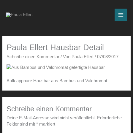
Zum
Inhalt
springen
Paula Ellert Hausbar Detail
Schreibe einen Kommentar
/ Von
Paula Ellert
/
07/03/2017
Aufklappbare Hausbar aus Bambus und Valchromat
Schreibe einen Kommentar
Deine E-Mail-Adresse wird nicht veröffentlicht.
Erforderliche
Felder sind mit
*
markiert