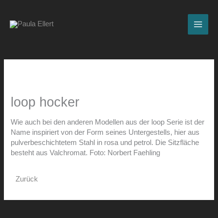
Zum
Inhalt
springen
loop hocker
Wie auch bei den anderen Modellen aus der loop Serie ist der
Name inspiriert von der Form seines Untergestells, hier aus
pulverbeschichtetem Stahl in rosa und petrol. Die Sitzfläche
besteht aus Valchromat. Foto: Norbert Faehling
Zurück