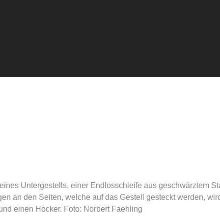
seines Untergestells, einer Endlosschleife aus geschwärztem Sta
en an den Seiten, welche auf das Gestell gesteckt werden, wird d
nd einen Hocker. Foto: Norbert Faehling