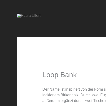
Zum
Inhalt
springen
Loop Bank
Der Name ist inspiriert von der Form 
lackiertem Birkenholz. Durch zwei Fug
außerdem ergänzt durch zwei Tische u