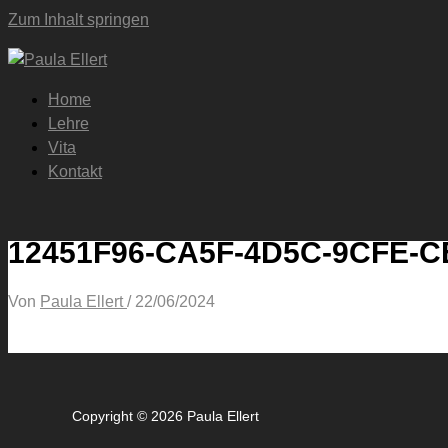
Zum Inhalt springen
Home
Lehre
Vita
Kontakt
12451F96-CA5F-4D5C-9CFE-C
Von
Paula Ellert
/
22/06/2024
Copyright © 2026 Paula Ellert