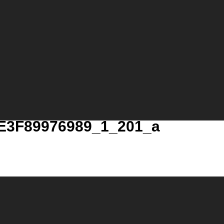
E3F89976989_1_201_a